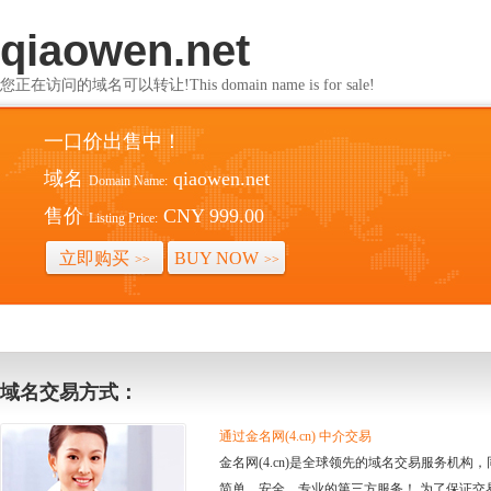
qiaowen.net
您正在访问的域名可以转让!This domain name is for sale!
一口价出售中！
域名
qiaowen.net
Domain Name:
售价
CNY 999.00
Listing Price:
立即购买
BUY NOW
>>
>>
域名交易方式：
通过金名网(4.cn) 中介交易
金名网(4.cn)是全球领先的域名交易服务机
简单、安全、专业的第三方服务！ 为了保证交