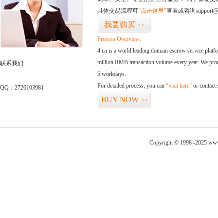
具体交易流程可
“点击这里”
查看或咨询support@
我要购买
>>
Process Overview:
4.cn is a world leading domain escrow service plat
million RMB transaction volume every year. We promi
联系我们
5 workdays.
For detailed process, you can
“visit here”
or contact
QQ：2726103981
BUY NOW
>>
Copyright © 1998 -2025 www